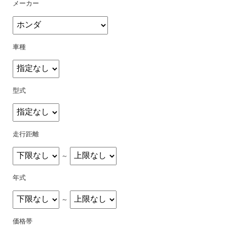
メーカー
車種
型式
走行距離
～
年式
～
価格帯