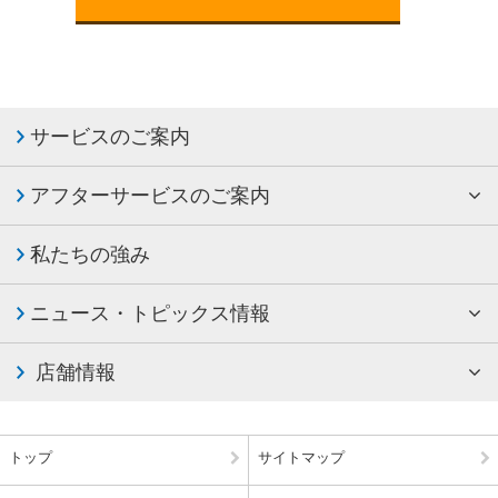
行するため。
2.お客さまに、レンタカー・リースカー及びこれらに関連したサービス
の提供をするため。
3.お客さまの個人認証及び審査をするため。
4.個人情報を統計的に集計・分析し、個人を識別・特定できない形態に
加工した統計データを作成するため。
サービスのご案内
3.適正な取得
アフターサービスのご案内
レンタアップは、お客さまの個人情報を、偽りその他不正の手段で取得
することはいたしません。
私たちの強み
4.利用
ニュース・トピックス情報
レンタアップは、お客さまの次の個人情報を、「2.利用目的」で定めた
範囲内で共同利用します。氏名、生年月日、性別、住所、電話番号、メ
ールアドレス、免許証番号、免許取得日、顧客番号、勤務先情報(名称、
店舗情報
所属、電話番号等)、利用履歷
5.第三者への提供
トップ
サイトマップ
レンタアップは、次の場合を除き個人情報を第三者に提供することはい
たしません。