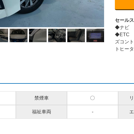
セール
◆ナビ
◆ETC
ズコン
トヒー
禁煙車
〇
リ
福祉車両
-
エ